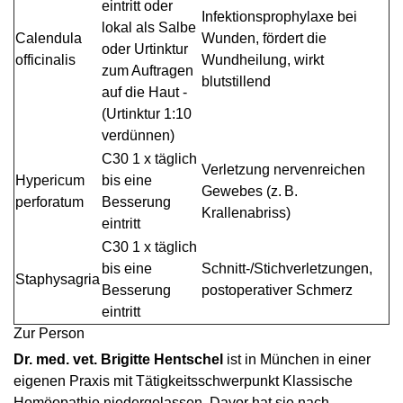
eintritt oder
Infektionsprophylaxe bei
lokal als Salbe
Calendula
Wunden, fördert die
oder ­Urtinktur
officinalis
Wundheilung, wirkt
zum Auftragen
blutstillend
auf die Haut ­
(Urtinktur 1:10
verdünnen)
C30 1 x täglich
Verletzung nervenreichen
Hypericum
bis eine
Gewebes (z. B.
perforatum
Besserung
Krallenabriss)
eintritt
C30 1 x täglich
bis eine
Schnitt-/Stichverletzungen,
Staphysagria
Besserung
postoperativer Schmerz
eintritt
Zur Person
Dr. med. vet. Brigitte Hentschel
ist in München in einer
eigenen Praxis mit Tätigkeitsschwerpunkt Klassische
Homöopathie niedergelassen. Davor hat sie nach