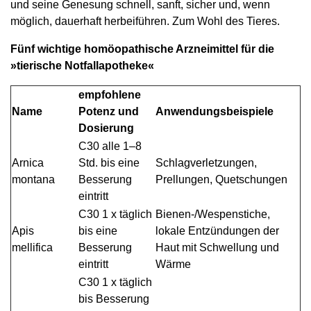
und seine Genesung schnell, sanft, sicher und, wenn
möglich, dauerhaft herbeiführen. Zum Wohl des Tieres.
Fünf wichtige homöopathische Arzneimittel für die
»tierische Notfallapotheke«
empfohlene
Name
Potenz und
Anwendungsbeispiele
Dosierung
C30 alle 1–8
Arnica
Std. bis eine
Schlagverletzungen,
montana
Besserung
Prellungen, Quetschungen
eintritt
C30 1 x täglich
Bienen-/Wespenstiche,
Apis
bis eine
lokale Entzündungen der
mellifica
Besserung
Haut mit Schwellung und
eintritt
Wärme
C30 1 x täglich
bis Besserung