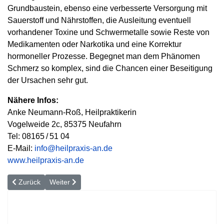
Grundbaustein, ebenso eine verbesserte Versorgung mit
Sauerstoff und Nährstoffen, die Ausleitung eventuell
vorhandener Toxine und Schwermetalle sowie Reste von
Medikamenten oder Narkotika und eine Korrektur
hormoneller Prozesse. Begegnet man dem Phänomen
Schmerz so komplex, sind die Chancen einer Beseitigung
der Ursachen sehr gut.
Nähere Infos:
Anke Neumann-Roß, Heilpraktikerin
Vogelweide 2c, 85375 Neufahrn
Tel: 08165 / 51 04
E-Mail:
info@heilpraxis-an.de
www.heilpraxis-an.de
Vorheriger Beitrag: So kommen Laufanfänger richtig auf Trab
Nächster Beitrag: Die Schmerzen auf Distanz halten
Zurück
Weiter