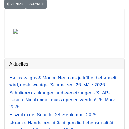
Vorheriger Beitrag: »Kranke Hände beeinträchtigen die Lebensquali
Nächster Beitrag: Amputation nach Blutvergiftung: Wie
Zurück
Weiter
Aktuelles
Hallux valgus & Morton Neurom - je früher behandelt
wird, desto weniger Schmerzen!
26. März 2026
Schultererkrankungen und -verletzungen - SLAP-
Läsion: Nicht immer muss operiert werden!
26. März
2026
Eiszeit in der Schulter
28. September 2025
»Kranke Hände beeinträchtigen die Lebensqualität