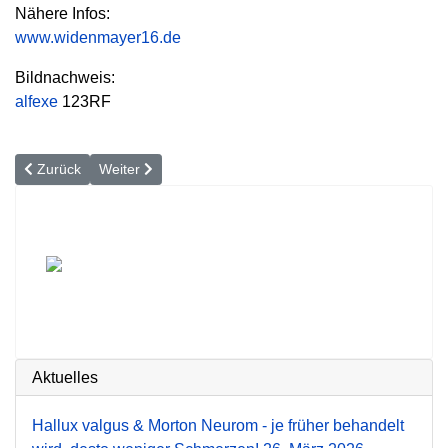
Nähere Infos:
www.widenmayer16.de
Bildnachweis:
alfexe
123RF
Vorheriger Beitrag: Liposuktion (Fettabsaugung) als Kassenleistung 
Nächster Beitrag: Liposuktion bei Lipödem
Zurück
Weiter
Aktuelles
Hallux valgus & Morton Neurom - je früher behandelt