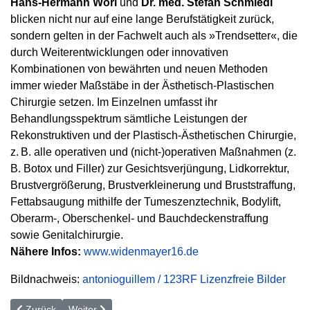
Hans-Her­mann Wörl
und
Dr. med. Stefan Schmiedl
blicken nicht nur auf eine lange Berufstätigkeit zurück,
sondern gelten in der Fachwelt auch als »Trendsetter«, die
durch Weiterentwicklungen oder innovativen
Kombinationen von bewährten und neuen Methoden
immer wieder Maßstäbe in der Ästhetisch-Plastischen
Chirurgie setzen. Im Einzelnen umfasst ihr
Behandlungsspektrum sämtliche Leistungen der
Rekonstruktiven und der Plastisch-Ästhetischen Chirurgie,
z. B. alle operativen und (nicht-)operativen Maßnahmen (z.
B. Botox und Filler) zur Gesichtsverjüngung, Lidkorrektur,
Brustvergrößerung, Brustverkleinerung und Bruststraffung,
Fettabsaugung mithilfe der Tumeszenztechnik, Bodylift,
Oberarm-, Oberschenkel- und Bauchdeckenstraffung
sowie Genitalchirurgie.
Nähere Infos:
www.widenmayer16.de
Bildnachweis:
antonioguillem / 123RF Lizenzfreie Bilder
Vorheriger Beitrag: So formschön wie vorher
Nächster Beitrag: Wieder jugendlich schlanke und stra
Zurück
Weiter