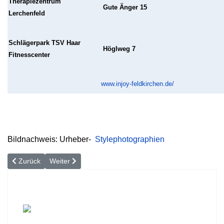
Therapiezentrum
Gute Änger 15
Lerchenfeld
Schlägerpark TSV Haar
Höglweg 7
Fitnesscenter
www.injoy-feldkirchen.de/
Bildnachweis: Urheber-
Stylephotographien
Vorheriger Beitrag: Heute schon gehüpft?
Nächster Beitrag: Deutschland, die E-Bike-Nation?
Zurück
Weiter