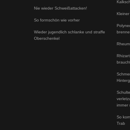
Kalksch
Nie wieder Schweißattacken!
Kleiner
So formschön wie vorher
Polyne
Wieder jugendlich schlanke und straffe
brenne
Oberschenkel
Rheuma
Rhizar
brauch
Schmer
Hinter
Schult
verlet
immer 
So kom
Trab