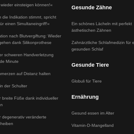
 wieder einsteigen können!«
Gesunde Zähne
 die Indikation stimmt, spricht
für einen Simultaneingriff!«
Ein schönes Lächeln mit perfekt
ästhetischen Zähnen
tion nach Blutvergiftung: Wieder
 gehen dank Silikonprothese
Zahnärztliche Schlafmedizin für 
gesunden Schlaf
ner schweren Handverletzung
ede Minute
Gesunde Tiere
hmerzen auf Distanz halten
Globuli für Tiere
 in der Schulter
Ernährung
ür breite Füße dank individueller
en
Gesund essen im Alter
ür degenerativ veränderte
heiben
Vitamin-D-Mangelland