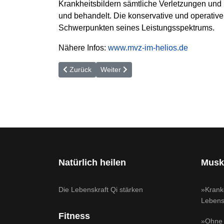
Krankheitsbildern sämtliche Verletzungen un
und behandelt. Die konservative und operati
Schwerpunkten seines Leistungsspektrums.
Nähere Infos:
www.mvz-im-helios.de
Vorheriger Beitrag: »Kranke Hände beeinträchtigen
Nächster Beitrag: Amputation nach Blut
Zurück
Weiter
Natürlich heilen
Musk
Die Lebenskraft Qi stärken
»Krank
Lebensq
Fitness
»Ohne 