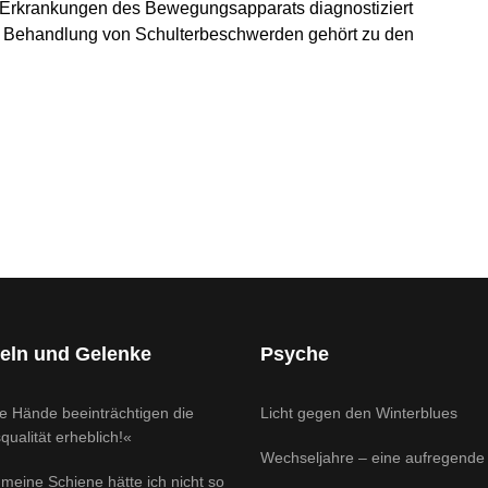
d Erkrankungen des Bewegungsapparats diagnostiziert
ve Behandlung von Schulterbeschwerden gehört zu den
 die Lebensqualität erheblich!«
vergiftung: Wieder sicher gehen dank Silikonprothese
eln und Gelenke
Psyche
e Hände beeinträchtigen die
Licht gegen den Winterblues
ualität erheblich!«
Wechseljahre – eine aufregende 
meine Schiene hätte ich nicht so