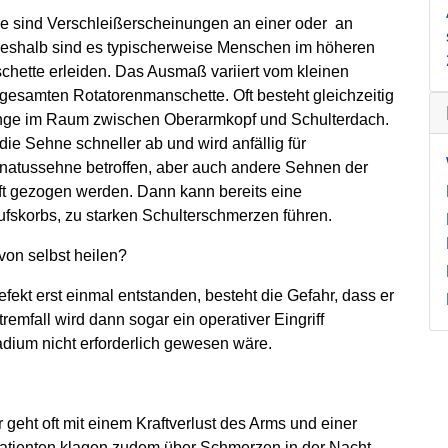
he sind Verschleißerscheinungen an einer oder an
eshalb sind es typischerweise Menschen im höheren
chette erleiden. Das Ausmaß variiert vom kleinen
 gesamten Rotatorenmanschette. Oft besteht gleichzeitig
Enge im Raum zwischen Oberarmkopf und Schulterdach.
e Sehne schneller ab und wird anfällig für
inatussehne betroffen, aber auch andere Sehnen der
ft gezogen werden. Dann kann bereits eine
aufskorbs, zu starken Schulterschmerzen führen.
on selbst heilen?
Defekt erst einmal entstanden, besteht die Gefahr, dass er
remfall wird dann sogar ein operativer Eingriff
tadium nicht erforderlich gewesen wäre.
geht oft mit einem Kraftverlust des Arms und einer
Patienten klagen zudem über Schmerzen in der Nacht,