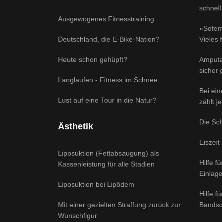
schnell
Ausgewogenes Fitnesstraining
»Sofern
Deutschland, die E-Bike-Nation?
Vieles 
Heute schon gehüpft?
Amputa
sicher
Langlaufen - Fitness im Schnee
Bei ei
Lust auf eine Tour in die Natur?
zählt j
Die Sc
Ästhetik
Eiszeit
Liposuktion (Fettabsaugung) als
Hilfe f
Kassenleistung für alle Stadien
Einlag
Liposuktion bei Lipödem
Hilfe f
Mit einer gezielten Straffung zurück zur
Bandsc
Wunschfigur