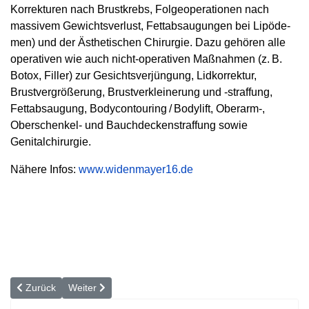
Korrekturen nach Brustkrebs, Folgeoperationen nach
massivem Gewichtsverlust, Fettabsaugungen bei Lipöde­
men) und der Ästhetischen Chirurgie. Dazu gehören alle
operativen wie auch nicht-operativen Maßnahmen (z. B.
Botox, Filler) zur Gesichtsverjüngung, Lidkorrektur,
Brustvergrößerung, Brustverkleinerung und -straffung,
Fettabsaugung, Bodycontouring / Bodylift, Oberarm-,
Oberschenkel- und Bauchdeckenstraffung sowie
Genitalchirurgie.
Nähere Infos:
www.widenmayer16.de
Vorheriger Beitrag: Liposuktion bei Lipödem
Nächster Beitrag: Nie wieder Schweißattacken!
Zurück
Weiter