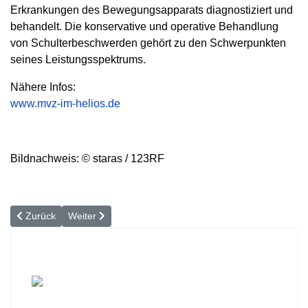
Erkrankungen des Bewegungsapparats diagnostiziert und
behandelt. Die konservative und operative Behandlung
von Schulterbeschwerden gehört zu den Schwerpunkten
seines Leistungsspektrums.
Nähere Infos:
www.mvz-im-helios.de
Bildnachweis: © staras / 123RF
Vorheriger Beitrag: Schultererkrankungen und -verletzungen - SLA
Nächster Beitrag: »Kranke Hände beeinträchtigen die L
Zurück
Weiter