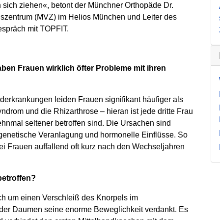
 sich ziehen«, betont der Münchner Orthopäde Dr.
szentrum (MVZ) im Helios München und Leiter des
spräch mit TOPFIT.
aben Frauen wirklich öfter Probleme mit ihren
nderkrankungen leiden Frauen signifikant häufiger als
drom und die Rhizarthrose – hieran ist jede dritte Frau
hnmal seltener betroffen sind. Die Ursachen sind
e genetische Veranlagung und hormonelle Einflüsse. So
ei Frauen auffallend oft kurz nach den Wechseljahren
betroffen?
sich um einen Verschleiß des Knorpels im
 der Daumen seine enorme Beweglichkeit verdankt. Es