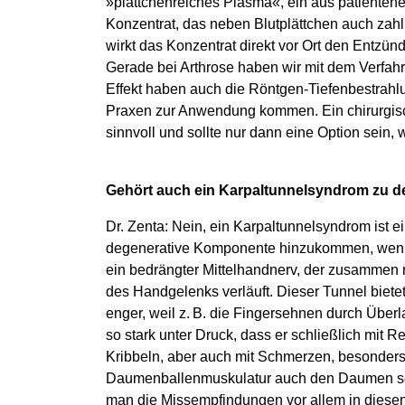
»plättchenreiches Plasma«, ein aus patienten
Konzentrat, das neben Blutplättchen auch zahlr
wirkt das Konzentrat direkt vor Ort den Entzü
Gerade bei Arthrose haben wir mit dem Verfah
Effekt haben auch die Röntgen-Tiefenbestrahlu
Praxen zur Anwendung kommen. Ein chirurgische
sinnvoll und sollte nur dann eine Option sein
Gehört auch ein Karpaltunnelsyndrom zu 
Dr. Zenta: Nein, ein Karpaltunnelsyndrom ist
degenerative Komponente hinzukommen, wenn 
ein bedrängter Mittelhandnerv, der zusammen 
des Handgelenks verläuft. Dieser Tunnel biet
enger, weil z. B. die Fingersehnen durch Über
so stark unter Druck, dass er schließlich mit 
Kribbeln, aber auch mit Schmerzen, besonders
Daumenballenmuskulatur auch den Daumen selbs
man die Missempfindungen vor allem in diesen