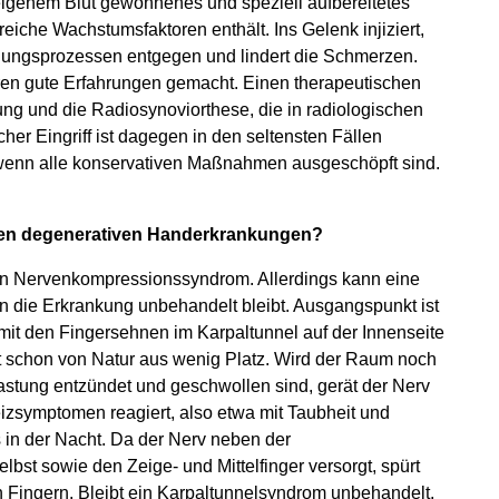
eigenem Blut gewonnenes und speziell aufbereitetes
eiche Wachstumsfaktoren enthält. Ins Gelenk injiziert,
ndungsprozessen entgegen und lindert die Schmerzen.
ren gute Erfahrungen gemacht. Einen therapeutischen
ng und die Radiosynoviorthese, die in radiologischen
r Eingriff ist dagegen in den seltensten Fällen
, wenn alle konservativen Maßnahmen ausgeschöpft sind.
den degenerativen Handerkrankungen?
 ein Nervenkompressionssyndrom. Allerdings kann eine
die Erkrankung unbehandelt bleibt. Ausgangspunkt ist
mit den Fingersehnen im Karpaltunnel auf der Innenseite
et schon von Natur aus wenig Platz. Wird der Raum noch
lastung entzündet und geschwollen sind, gerät der Nerv
Reizsymptomen reagiert, also etwa mit Taubheit und
 in der Nacht. Da der Nerv neben der
t sowie den Zeige- und Mittelfinger versorgt, spürt
 Fingern. Bleibt ein Karpaltunnelsyndrom unbehandelt,