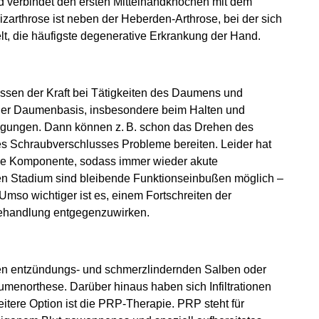
d verbindet den ersten Mittelhandknochen mit dem
arthrose ist neben der Heberden-Arthrose, bei der sich
t, die häufigste degenerative Erkrankung der Hand.
assen der Kraft bei Tätigkeiten des Daumens und
er Daumenbasis, insbesondere beim Halten und
gungen. Dann können z. B. schon das Drehen des
es Schraubverschlusses Probleme bereiten. Leider hat
che Komponente, sodass immer wieder akute
nen Stadium sind bleibende Funktionseinbußen möglich –
so wichtiger ist es, einem Fortschreiten der
Behandlung entgegenzuwirken.
den entzündungs- und schmerzlindernden Salben oder
umenorthese. Darüber hinaus haben sich Infiltrationen
itere Option ist die PRP-Therapie. PRP steht für