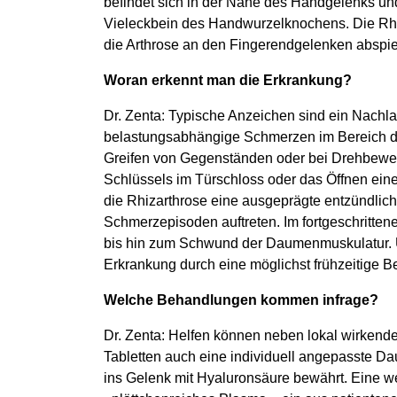
befindet sich in der Nähe des Handgelenks un
Vieleckbein des Handwurzelknochens. Die Rhiz
die Arthrose an den Fingerendgelenken abspiel
Woran erkennt man die Erkrankung?
Dr. Zenta: Typische Anzeichen sind ein Nachl
belastungsabhängige Schmerzen im Bereich d
Greifen von Gegenständen oder bei Drehbewe
Schlüssels im Türschloss oder das Öffnen ein
die Rhizarthrose eine ausgeprägte entzündli
Schmerzepisoden auftreten. Im fortgeschritte
bis hin zum Schwund der Daumenmuskulatur. Um
Erkrankung durch eine möglichst frühzeitige 
Welche Behandlungen kommen infrage?
Dr. Zenta: Helfen können neben lokal wirken
Tabletten auch eine individuell angepasste Da
ins Gelenk mit Hyaluronsäure bewährt. Eine we