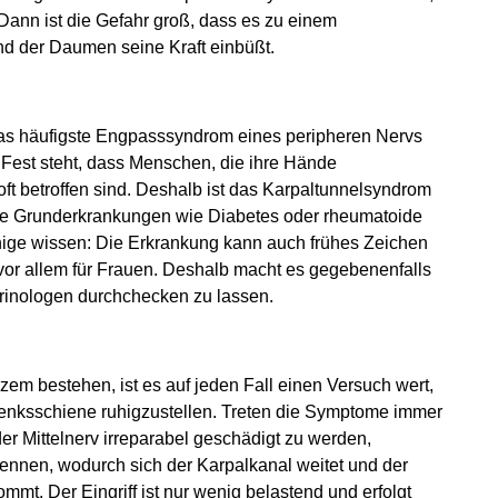
Dann ist die Gefahr groß, dass es zu einem
 der Daumen seine Kraft einbüßt.
as häufigste Engpasssyndrom eines peripheren Nervs
t. Fest steht, dass Menschen, die ihre Hände
ft betroffen sind. Deshalb ist das Karpaltunnelsyndrom
ige Grunderkrankungen wie Diabetes oder rheumatoide
wenige wissen: Die Erkrankung kann auch frühes Zeichen
t vor allem für Frauen. Deshalb macht es gegebenenfalls
okrinologen durchchecken zu lassen.
zem bestehen, ist es auf jeden Fall einen Versuch wert,
enksschiene ruhigzustellen. Treten die Symptome immer
der Mittelnerv irreparabel geschädigt zu werden,
trennen, wodurch sich der Karpalkanal weitet und der
t. Der Eingriff ist nur wenig belastend und erfolgt