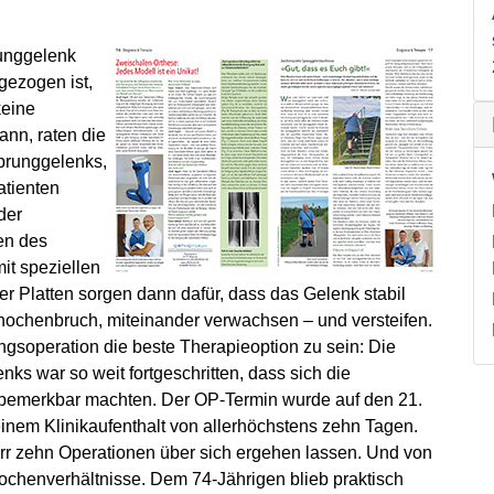
runggelenk
 gezogen ist,
keine
ann, raten die
Sprunggelenks,
atienten
der
en des
it speziellen
er Platten sorgen dann dafür, dass das Gelenk stabil
nochenbruch, miteinander verwachsen – und versteifen.
ngsoperation die beste Therapieoption zu sein: Die
s war so weit fortgeschritten, dass sich die
emerkbar machten. Der OP-Termin wurde auf den 21.
 einem Klinikaufenthalt von allerhöchstens zehn Tagen.
rr zehn Operationen über sich ergehen lassen. Und von
Knochenverhältnisse. Dem 74-Jährigen blieb praktisch