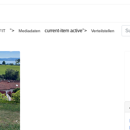
Suc
">
current-item active">
FIT
Mediadaten
Verteilstellen
Type