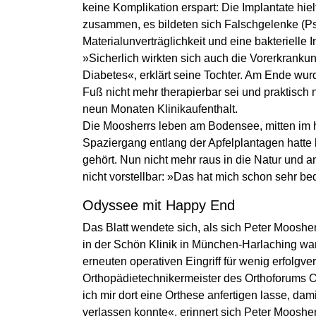
keine Komplikation erspart: Die Implantate hie
zusammen, es bildeten sich Falschgelenke (P
Materialunverträglichkeit und eine bakterielle 
»Sicherlich wirkten sich auch die Vorerkranku
Diabetes«, erklärt seine Tochter. Am Ende wur
Fuß nicht mehr therapierbar sei und praktisch
neun Monaten Klinikaufenthalt.
Die Moosherrs leben am Bodensee, mitten im h
Spaziergang entlang der Apfelplantagen hatte 
gehört. Nun nicht mehr raus in die Natur und an
nicht vorstellbar: »Das hat mich schon sehr bed
Odyssee mit Happy End
Das Blatt wendete sich, als sich Peter Moosh
in der Schön Klinik in München-Harlaching wan
erneuten operativen Eingriff für wenig erfolgve
Orthopädietechnikermeister des Orthoforums O
ich mir dort eine Orthese anfertigen lasse, da
verlassen konnte«, erinnert sich Peter Moosher