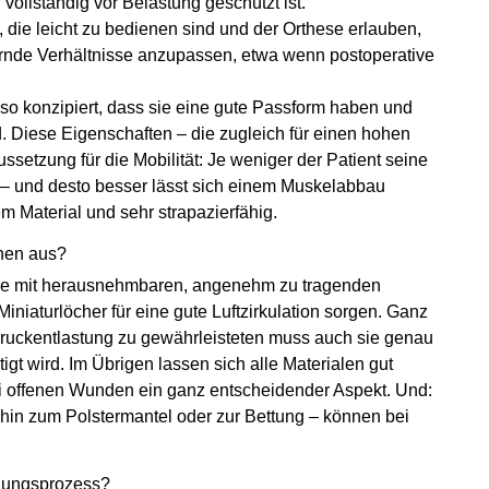
ollständig vor Belastung geschützt ist.
ie leicht zu bedienen sind und der Orthese erlauben,
rnde Verhältnisse anzupassen, etwa wenn postoperative
so konzipiert, dass sie eine gute Passform haben und
nd. Diese Eigenschaften – die zugleich für einen hohen
ssetzung für die Mobilität: Je weniger der Patient seine
er – und desto besser lässt sich einem Muskelabbau
 Material und sehr strapazierfähig.
nnen aus?
ese mit herausnehmbaren, angenehm zu tragenden
Miniaturlöcher für eine gute Luftzirkulation sorgen. Ganz
Druckentlastung zu gewährleisteten muss auch sie genau
tigt wird. Im Übrigen lassen sich alle Materialen gut
 bei offenen Wunden ein ganz entscheidender Aspekt. Und:
hin zum Polstermantel oder zur Bettung – können bei
ehungsprozess?