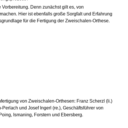
 Vorbereitung. Denn zunächst gilt es, von
achen. Hier ist ebenfalls große Sorgfalt und Erfahrung
tsgrundlage für die Fertigung der Zweischalen-Orthese.
fertigung von Zweischalen-Orthesen: Franz Scherzl (li.)
erlach und Josef Ingerl (re.), Geschäftsführer von
Poing, Ismaning, Forstern und Ebersberg.
idueller Einlagen
wenn die Füße brennen