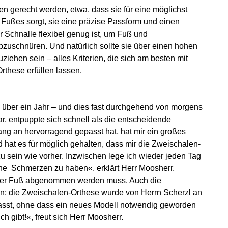
n gerecht werden, etwa, dass sie für eine möglichst
s Fußes sorgt, sie eine präzise Passform und einen
ner Schnalle flexibel genug ist, um Fuß und
bzuschnüren. Und natürlich sollte sie über einen hohen
ziehen sein – alles Kriterien, die sich am besten mit
rthese erfüllen lassen.
e über ein Jahr – und dies fast durchgehend von morgens
, entpuppte sich schnell als die entscheidende
g an hervorragend gepasst hat, hat mir ein großes
hat es für möglich gehalten, dass mir die Zweischalen-
u sein wie vorher. Inzwischen lege ich wieder jeden Tag
ohne Schmerzen zu haben«, erklärt Herr Moosherr.
s der Fuß abgenommen werden muss. Auch die
; die Zweischalen-Orthese wurde von Herrn Scherzl an
sst, ohne dass ein neues Modell notwendig geworden
h gibt!«, freut sich Herr Moosherr.