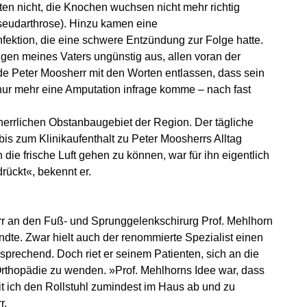
lten nicht, die Knochen wuchsen nicht mehr richtig
seudarthrose). Hinzu kamen eine
Infektion, die eine schwere Entzündung zur Folge hatte.
ngen meines Vaters ungünstig aus, allen voran der
de Peter Moosherr mit den Worten entlassen, dass sein
 nur mehr eine Amputation infrage komme – nach fast
errlichen Obstanbaugebiet der Region. Der tägliche
bis zum Klinikaufenthalt zu Peter Moosherrs Alltag
 die frische Luft gehen zu können, war für ihn eigentlich
rückt«, bekennt er.
err an den Fuß- und Sprunggelenkschirurg Prof. Mehlhorn
dte. Zwar hielt auch der renommierte Spezialist einen
rsprechend. Doch riet er seinem Patienten, sich an die
rthopädie zu wenden. »Prof. Mehlhorns Idee war, dass
mit ich den Rollstuhl zumindest im Haus ab und zu
r.