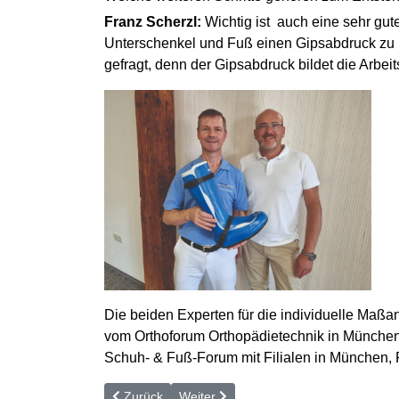
Franz Scherzl:
Wichtig ist auch eine sehr gute
Unterschenkel und Fuß einen Gipsabdruck zu m
gefragt, denn der Gipsabdruck bildet die Arbei
Die beiden Experten für die individuelle Maßan
vom Orthoforum Orthopädietechnik in München-P
Schuh- & Fuß-Forum mit Filialen in München, 
Vorheriger Beitrag: Hilfe für breite Füße dank indiv
Nächster Beitrag: Polyneuropathie — 
Zurück
Weiter