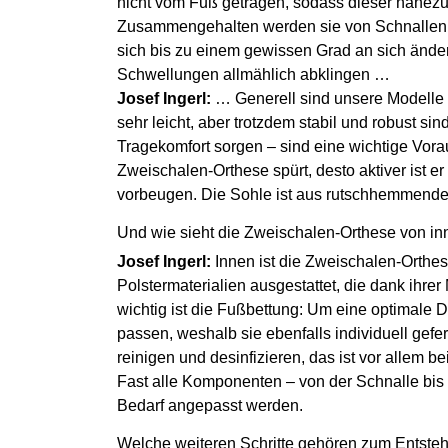
nicht vom Fuß getragen, sodass dieser nahezu v
Zusammengehalten werden sie von Schnallen, d
sich bis zu einem gewissen Grad an sich ände
Schwellungen allmählich abklingen …
Josef Ingerl:
… Generell sind unsere Modelle 
sehr leicht, aber trotzdem stabil und robust si
Tragekomfort sorgen – sind eine wichtige Vorau
Zweischalen-Orthese spürt, desto aktiver ist 
vorbeugen. Die Sohle ist aus rutschhemmendem
Und wie sieht die Zweischalen-Orthese von i
Josef Ingerl:
Innen ist die Zweischalen-Orth
Polstermaterialien ausgestattet, die dank ihrer 
wichtig ist die Fußbettung: Um eine optimale 
passen, weshalb sie ebenfalls individuell gefer
reinigen und desinfizieren, das ist vor allem
Fast alle Komponenten – von der Schnalle bis 
Bedarf angepasst werden.
Welche weiteren Schritte gehören zum Entst