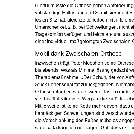
Hierfür musste die Orthese hohen Anforderunge
vollständige Entlastung und Stabilisierung de
festen Sitz hat, gleichzeitig jedoch mithilfe ei
Unterschenkel, z. B. bei Schwellungen, nicht a
Tragekomfort verfügen und leicht an- und auszu
einer individuell maßgefertigten Zweischalen-O
Mobil dank Zweischalen-Orthese
Inzwischen trägt Peter Moosherr seine Orthes
bis abends. Was als Minimallösung gedacht war
Therapiemaßnahme: »Der Schuh, der von Anfan
Stück Lebensqualität zurückgegeben. Niemand 
Orthese erlauben würde, wieder fast so mobil z
vier bis fünf Kilometer Wegstrecke zurück – 
Mittlerweile ist keine Rede mehr davon, das
hartnäckigen Schwellungen sind verschwunden
die Verschlankung des Fußes mühelos angepa
wäre. »Da kann ich nur sagen: Gut, dass es Euc