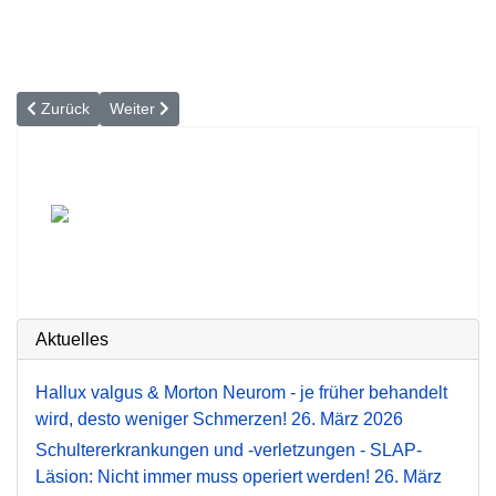
Vorheriger Beitrag: Amputation nach Blutvergiftung: Wieder sicher
Nächster Beitrag: »Ohne meine Schiene hätte ich nicht
Zurück
Weiter
Aktuelles
Hallux valgus & Morton Neurom - je früher behandelt
wird, desto weniger Schmerzen!
26. März 2026
Schultererkrankungen und -verletzungen - SLAP-
Läsion: Nicht immer muss operiert werden!
26. März