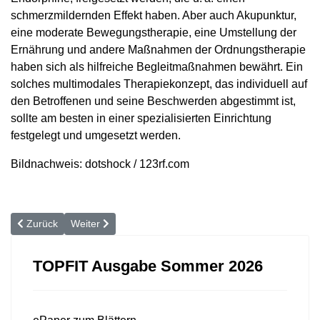
schmerzmildernden Effekt haben. Aber auch Akupunktur,
eine moderate Bewegungstherapie, eine Umstellung der
Ernährung und andere Maßnahmen der Ordnungstherapie
haben sich als hilfreiche Begleitmaßnahmen bewährt. Ein
solches multimodales Therapiekonzept, das individuell auf
den Betroffenen und seine Beschwerden abgestimmt ist,
sollte am besten in einer spezialisierten Einrichtung
festgelegt und umgesetzt werden.
Bildnachweis: dotshock / 123rf.com
Vorheriger Beitrag: Zweischalen-Orthese: Jedes Modell ist ein Unik
Nächster Beitrag: Bei einer schweren Handverletzung z
Zurück
Weiter
TOPFIT Ausgabe Sommer 2026