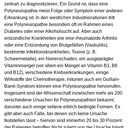
zeitnah zu diagnostizieren. Ein Grund ist, dass eine
Polyneuropathie meist Folge oder Symptom einer anderen
Erkrankung ist. In den westlichen Industrienationen tritt
eine Polyneuropathie besonders oft im Rahmen eines
Diabetes oder einer Alkoholsucht auf. Aber auch
entzündliche Krankheiten wie eine rheumatoide Arthritis
oder eine Entzündung von Blutgefäßen (Vaskulitis),
bestimmte Infektionskrankheiten, Toxine (z. B.
Schwermetalle), ein Nierenschaden, ein ausgeprägter
Vitaminmangel (vor allem ein Mangel an Vitamin B1, B6
und B12), verschiedene Krebserkrankungen, einige
Wirkstoffe der Chemotherapie, mitunter auch ein Guillain-
Barré-Syndrom können eine Polyneuropathie hervorrufen.
Insgesamt sind der Wissenschaft inzwischen mehr als 200
verschiedene Ursachen für Polyneuropathien bekannt,
darunter auch einige seltene erblich bedingte Formen. Es
gibt aber auch Fälle, bei denen sich keine Ursache
feststellen lässt – hiervon sind immerhin 20 bis 30 Prozent
der Patienten betroffen.Nicht zuletzt von der Ursache hängt