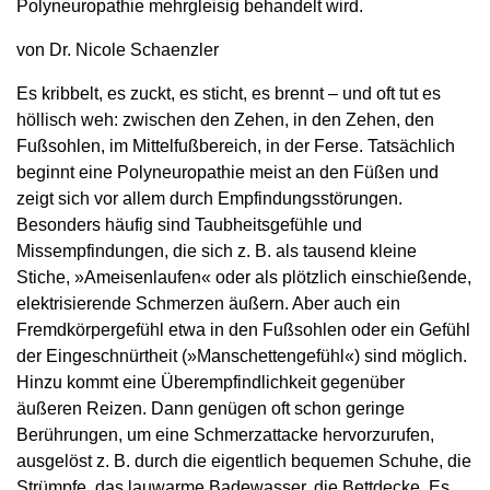
Polyneuropathie mehrgleisig behandelt wird.
von Dr. Nicole Schaenzler
Es kribbelt, es zuckt, es sticht, es brennt – und oft tut es
höllisch weh: zwischen den Zehen, in den Zehen, den
Fußsohlen, im Mittelfußbereich, in der Ferse. Tatsächlich
beginnt eine Polyneuropathie meist an den Füßen und
zeigt sich vor allem durch Empfindungsstörungen.
Besonders häufig sind Taubheitsgefühle und
Missempfindungen, die sich z. B. als tausend kleine
Stiche, »Ameisenlaufen« oder als plötzlich einschießende,
elektrisierende Schmerzen äußern. Aber auch ein
Fremdkörpergefühl etwa in den Fußsohlen oder ein Gefühl
der Eingeschnürtheit (»Manschettengefühl«) sind möglich.
Hinzu kommt eine Überempfindlichkeit gegenüber
äußeren Reizen. Dann genügen oft schon geringe
Berührungen, um eine Schmerzattacke hervorzurufen,
ausgelöst z. B. durch die eigentlich bequemen Schuhe, die
Strümpfe, das lauwarme Badewasser, die Bettdecke. Es