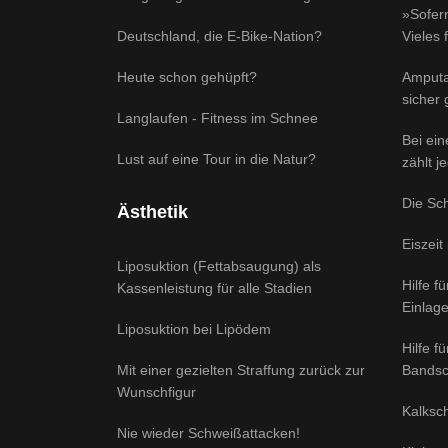
»Sofern
Deutschland, die E-Bike-Nation?
Vieles 
Heute schon gehüpft?
Amputa
sicher
Langlaufen - Fitness im Schnee
Bei ei
Lust auf eine Tour in die Natur?
zählt j
Die Sc
Ästhetik
Eiszeit
Liposuktion (Fettabsaugung) als
Hilfe f
Kassenleistung für alle Stadien
Einlag
Liposuktion bei Lipödem
Hilfe f
Mit einer gezielten Straffung zurück zur
Bandsc
Wunschfigur
Kalksch
Nie wieder Schweißattacken!