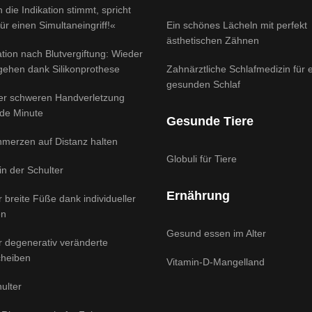
 die Indikation stimmt, spricht
für einen Simultaneingriff!«
Ein schönes Lächeln mit perfekt
ästhetischen Zähnen
tion nach Blutvergiftung: Wieder
 gehen dank Silikonprothese
Zahnärztliche Schlafmedizin für 
gesunden Schlaf
ner schweren Handverletzung
ede Minute
Gesunde Tiere
hmerzen auf Distanz halten
Globuli für Tiere
 in der Schulter
Ernährung
ür breite Füße dank individueller
en
Gesund essen im Alter
ür degenerativ veränderte
heiben
Vitamin-D-Mangelland
ulter