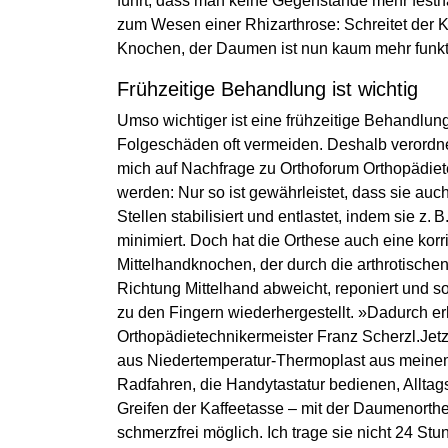
führt, dass man keine Gegenstände mehr festha
zum Wesen einer Rhizarthrose: Schreitet der Kno
Knochen, der Daumen ist nun kaum mehr funkt
Frühzeitige Behandlung ist wichtig
Umso wichtiger ist eine frühzeitige Behandlun
Folgeschäden oft vermeiden. Deshalb verordn
mich auf Nachfrage zu Orthoforum Orthopädietec
werden: Nur so ist gewährleistet, dass sie auch
Stellen stabilisiert und entlastet, indem sie z
minimiert. Doch hat die Orthese auch eine korri
Mittelhandknochen, der durch die arthrotisch
Richtung Mittelhand abweicht, reponiert und 
zu den Fingern wiederhergestellt. »Dadurch erh
Orthopädietechnikermeister Franz Scherzl.Jetzt
aus Niedertemperatur-Thermoplast aus meinem
Radfahren, die Handytastatur bedienen, Alltag
Greifen der Kaffeetasse – mit der Daumenort
schmerzfrei möglich. Ich trage sie nicht 24 S