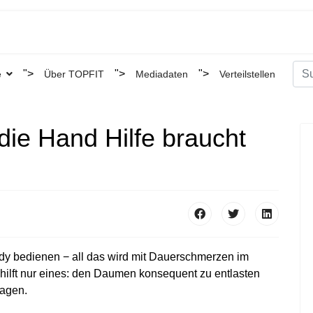
Suc
">
">
">
e
Über TOPFIT
Mediadaten
Verteilstellen
Type
die Hand Hilfe braucht
ndy bedienen − all das wird mit Dauerschmerzen im
ilft nur eines: den Daumen konsequent zu entlasten
ragen.