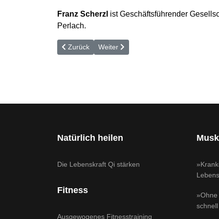
Franz Scherzl
ist Geschäftsführender Gesells
Perlach.
Vorheriger Beitrag: Bei einer schweren Handverlet
Nächster Beitrag: Sportverletzungen: »
Zurück
Weiter
Natürlich heilen
Musk
Die Lebenskraft Qi stärken
»Krank
Lebensq
Fitness
»Ohne 
schnell
Ausgewogenes Fitnesstraining