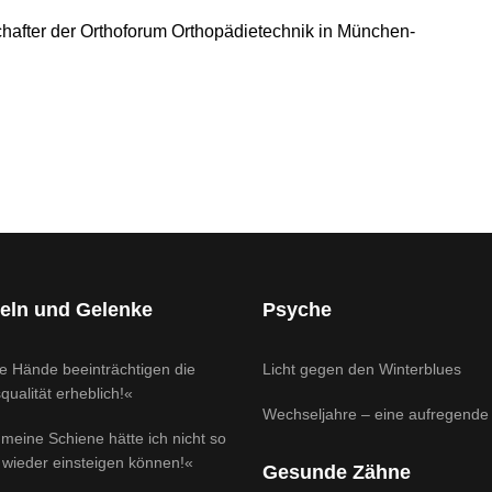
chafter der Orthoforum Orthopädietechnik in München-
zung zählt jede Minute
Je früher behandelt wird, desto besser!«
eln und Gelenke
Psyche
e Hände beeinträchtigen die
Licht gegen den Winterblues
ualität erheblich!«
Wechseljahre – eine aufregende 
meine Schiene hätte ich nicht so
 wieder einsteigen können!«
Gesunde Zähne