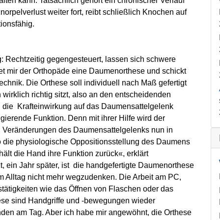
lten kann. Tatsächlich gehört ein chronischer Verlauf
rpelverlust weiter fort, reibt schließlich Knochen auf
ionsfähig.
g: Rechtzeitig gegengesteuert, lassen sich schwere
et mir der Orthopäde eine Daumenorthese und schickt
hnik. Die Orthese soll individuell nach Maß gefertigt
 wirklich richtig sitzt, also an den entscheidenden
. B. die Krafteinwirkung auf das Daumensattelgelenk
gierende Funktion. Denn mit ihrer Hilfe wird der
en Veränderungen des Daumensattelgelenks nun in
so die physiologische Oppositionsstellung des Daumens
ält die Hand ihre Funktion zurück«, erklärt
, ein Jahr später, ist die handgefertigte Daumenorthese
 Alltag nicht mehr wegzudenken. Die Arbeit am PC,
stätigkeiten wie das Öffnen von Flaschen oder das
hese sind Handgriffe und -bewegungen wieder
tunden am Tag. Aber ich habe mir angewöhnt, die Orthese