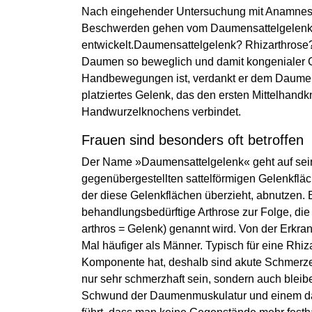
Nach eingehender Untersuchung mit Anamnese,
Beschwerden gehen vom Daumensattelgelenk au
entwickelt.Daumensattelgelenk? Rhizarthrose? 
Daumen so beweglich und damit kongenialer G
Handbewegungen ist, verdankt er dem Daumen
platziertes Gelenk, das den ersten Mittelhand
Handwurzelknochens verbindet.
Frauen sind besonders oft betroffen
Der Name »Daumensattelgelenk« geht auf seine
gegenübergestellten sattelförmigen Gelenkfläc
der diese Gelenkflächen überzieht, abnutzen. 
behandlungsbedürftige Arthrose zur Folge, die 
arthros = Gelenk) genannt wird. Von der Erkra
Mal häufiger als Männer. Typisch für eine Rhiz
Komponente hat, deshalb sind akute Schmerze
nur sehr schmerzhaft sein, sondern auch blei
Schwund der Daumenmuskulatur und einem dami