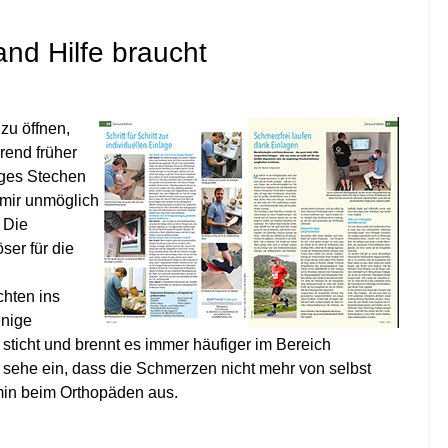
nd Hilfe braucht
zu öffnen,
rend früher
tiges Stechen
mir unmöglich
 Die
ser für die
hten ins
enige
 sticht und brennt es immer häufiger im Bereich
ehe ein, dass die Schmerzen nicht mehr von selbst
min beim Orthopäden aus.