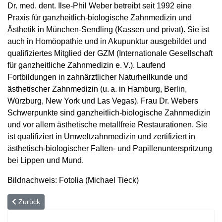
Dr. med. dent. Ilse-Phil Weber betreibt seit 1992 eine
Praxis für ganzheitlich-biologische Zahnmedizin und
Ästhetik in München-Sendling (Kassen und privat). Sie ist
auch in Homöopathie und in Akupunktur ausgebildet und
qualifiziertes Mitglied der GZM (Internationale Gesellschaft
für ganzheitliche Zahnmedizin e. V.). Laufend
Fortbildungen in zahnärztlicher Naturheil­kunde und
ästhetischer Zahnmedizin (u. a. in Hamburg, Berlin,
Würzburg, New York und Las Vegas). Frau Dr. Webers
Schwerpunkte sind ganzheitlich-biologische Zahnmedizin
und vor allem ästhetische metallfreie Restaurationen. Sie
ist qualifiziert in Umweltzahnmedizin und zertifiziert in
ästhetisch-biologischer Falten- und Papillen­unterspritzung
bei Lippen und Mund.
Bildnachweis: Fotolia (Michael Tieck)
Vorheriger Beitrag: Zahnärztliche Schlafmedizin für einen gesunde
Zurück