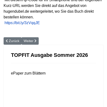
Kurz-URL werden Sie direkt auf das Angebot von
hugendubel.de weitergeleitet, wo Sie das Buch direkt
bestellen können.
https://bit.ly/3zVqqJE
Vorheriger Beitrag: Kalkschulter
Nächster Beitrag: Wenn das Iliosakral-Gelenk blockiert
Zurück
Weiter
TOPFIT Ausgabe Sommer 2026
ePaper zum Blättern