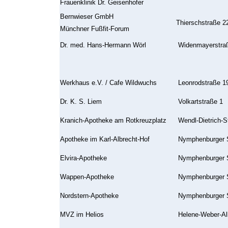
Frauenklinik Dr. Geisenhofer
Bernwieser GmbH
Thierschstraße 2
Münchner Fußfit-Forum
Dr. med. Hans-Hermann Wörl
Widenmayerstra
Werkhaus e.V. / Cafe Wildwuchs
Leonrodstraße 1
Dr. K. S. Liem
Volkartstraße 1
Kranich-Apotheke am Rotkreuzplatz
Wendl-Dietrich-S
Apotheke im Karl-Albrecht-Hof
Nymphenburger S
Elvira-Apotheke
Nymphenburger S
Wappen-Apotheke
Nymphenburger S
Nordstern-Apotheke
Nymphenburger S
MVZ im Helios
Helene-Weber-Al