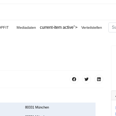
Suc
current-item active">
OPFIT
Mediadaten
Verteilstellen
Type
80331 München