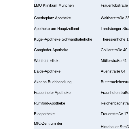
LMU Klinikum
München
Frauenlobstraße
Goetheplatz Apotheke
Waltherstraße 3
Apotheke am Hauptzollamt
Landsberger Str
Kugel-Apotheke Schwanthalerhöhe
Theresienhöhe 1
Ganghofer-Apotheke
Gollierstraße 40
Wohlfühl Effekt
Müllerstraße 41
Balde-Apotheke
Auenstraße 84
Akasha Buchhandlung
Buttermelcherstr
Frauenhofer Apotheke
Fraunhoferstraße
Rumford-Apotheke
Reichenbachstra
Bioapotheke
Frauenstraße 17
MIC-Zentrum der
Hirschauer Straß