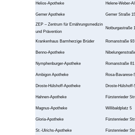
Helios-Apotheke
Helene-Weber-Al
Gerner Apotheke
Gerner Straße 1
ZEP – Zentrum für Ernährungsmedizin
Notburgastraße 1
und Prävention
Krankenhaus Barmherzige Brüder
Romanstraße 93
Benno-Apotheke
Nibelungenstraß
Nymphenburger-Apotheke
Romanstraße 81
Ambigon Apotheke
Rosa-Bavarese-S
Droste-Hülshoff-Apotheke
Droste-Hülshoff-
Hahnen-Apotheke
Fürstenrieder St
Magnus-Apotheke
Willibaldplatz 5
Gloria-Apotheke
Fürstenrieder Str
St.-Ulrichs-Apotheke
Fürstenrieder St