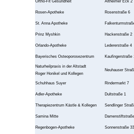
Ortho-Fit Gesundheit
Altheimer Eck 2
Rosen-Apotheke
Rosenstraße 6
St. Anna Apotheke
Falkenturmstraß
Prinz Myshkin
Hackenstraße 2
Orlando-Apotheke
Ledererstraße 4
Bayerisches Osteoporosezentrum
Kaufingerstraße 
Naturheilpraxis in der Altstadt
Neuhauser Straß
Roger Honikel und Kollegen
Schuhhaus Suyer
Rindermarkt 7
Adler-Apotheke
Dultstraße 1
Therapiezentrum Kästle & Kollegen
Sendlinger Straß
Samina Mitte
Damenstiftstraß
Regenbogen-Apotheke
Sonnenstraße 3