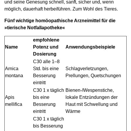
und seine Genesung schnell, sanft, sicher und, wenn
möglich, dauerhaft herbeiführen. Zum Wohl des Tieres.
Fünf wichtige homöopathische Arzneimittel für die
»tierische Notfallapotheke«
empfohlene
Name
Potenz und
Anwendungsbeispiele
Dosierung
C30 alle 1–8
Arnica
Std. bis eine
Schlagverletzungen,
montana
Besserung
Prellungen, Quetschungen
eintritt
C30 1 x täglich
Bienen-/Wespenstiche,
Apis
bis eine
lokale Entzündungen der
mellifica
Besserung
Haut mit Schwellung und
eintritt
Wärme
C30 1 x täglich
bis Besserung