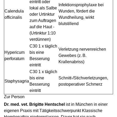
eintritt oder
Infektionsprophylaxe bei
lokal als Salbe
Calendula
Wunden, fördert die
oder ­Urtinktur
officinalis
Wundheilung, wirkt
zum Auftragen
blutstillend
auf die Haut ­
(Urtinktur 1:10
verdünnen)
C30 1 x täglich
Verletzung nervenreichen
Hypericum
bis eine
Gewebes (z. B.
perforatum
Besserung
Krallenabriss)
eintritt
C30 1 x täglich
bis eine
Schnitt-/Stichverletzungen,
Staphysagria
Besserung
postoperativer Schmerz
eintritt
Zur Person
Dr. med. vet. Brigitte Hentschel
ist in München in einer
eigenen Praxis mit Tätigkeitsschwerpunkt Klassische
Homöopathie niedergelassen. Davor hat sie nach