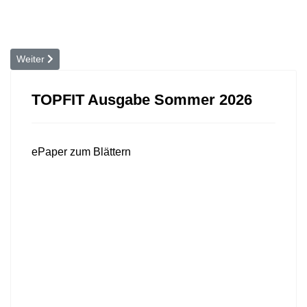
Nächster Beitrag: Licht gegen den Winterblues
Weiter
TOPFIT Ausgabe Sommer 2026
ePaper zum Blättern