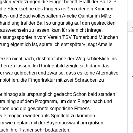
ten Verletzungen die Finger betrifft. Prallt der Ball z. B.
 die Strecksehne des Fingers reißen oder ein Knochen
olley- und Beachvolleyballerin Amelie Quintar im März
andlung traf der Ball so ungünstig auf den gestreckten
 auswechseln zu lassen, kam für sie nicht infrage.
sleistungssportlerin vom Verein TSV Turnerbund München
ng eigentlich ist, spürte ich erst später«, sagt Amelie
zen nicht nach, deshalb führte der Weg schließlich ins
en zu lassen. Im Röntgenbild zeigte sich dann das
er war gebrochen und zwar so, dass es keine Alternative
mpfohlen, die Fingerfraktur mit zwei Schrauben zu
 hinzog als ursprünglich gedacht: Schon bald standen
iktraining auf dem Programm, um dem Finger nach und
eben und die gewohnte körperliche Fitness
 wie möglich wieder aufs Spielfeld zu kommen.
s, um wie geplant mit der Bayernauswahl am großen
auch ihre Trainer sehr bedauerten.