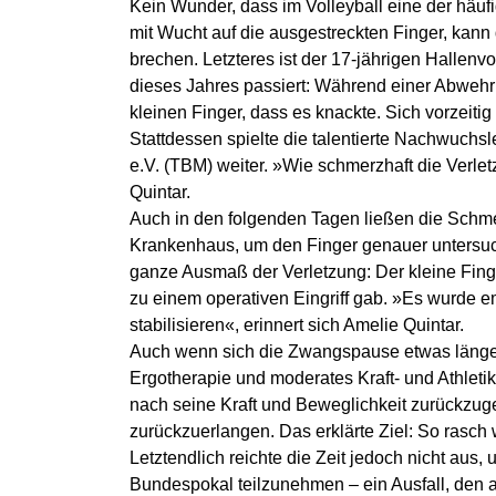
Kein Wunder, dass im Volleyball eine der häufigs
mit Wucht auf die ausgestreckten Finger, kann
brechen. Letzteres ist der 17-jährigen Hallenv
dieses Jahres passiert: Während einer Abwehrh
kleinen Finger, dass es knackte. Sich vorzeitig
Stattdessen spielte die talentierte Nachwuch
e.V. (TBM) weiter. »Wie schmerzhaft die Verletzu
Quintar.
Auch in den folgenden Tagen ließen die Schmer
Krankenhaus, um den Finger genauer untersuch
ganze Ausmaß der Verletzung: Der kleine Fing
zu einem operativen Eingriff gab. »Es wurde e
stabilisieren«, erinnert sich Amelie Quintar.
Auch wenn sich die Zwangspause etwas länger
Ergotherapie und moderates Kraft- und Athlet
nach seine Kraft und Beweglichkeit zurückzug
zurückzuerlangen. Das erklärte Ziel: So rasch
Letztendlich reichte die Zeit jedoch nicht au
Bundespokal teilzunehmen – ein Ausfall, den 