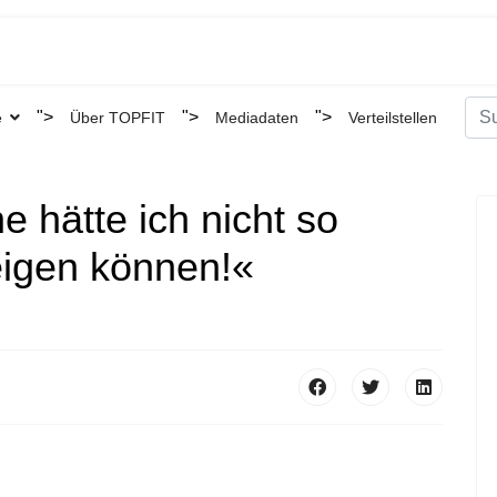
Suc
">
">
">
e
Über TOPFIT
Mediadaten
Verteilstellen
Type
 hätte ich nicht so
eigen können!«