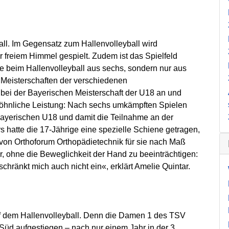
all. Im Gegensatz zum Hallenvolleyball wird
r freiem Himmel gespielt. Zudem ist das Spielfeld
ie beim Hallenvolleyball aus sechs, sondern nur aus
 Meisterschaften der verschiedenen
 bei der Bayerischen Meisterschaft der U18 an und
ewöhnliche Leistung: Nach sechs umkämpften Spielen
r Bayerischen U18 und damit die Teilnahme an der
 hatte die 17-Jährige eine spezielle Schiene getragen,
 von Orthoforum Orthopädietechnik für sie nach Maß
er, ohne die Beweglichkeit der Hand zu beeinträchtigen:
schränkt mich auch nicht ein«, erklärt Amelie Quintar.
uf dem Hallenvolleyball. Denn die Damen 1 des TSV
Süd aufgestiegen – nach nur einem Jahr in der 3.