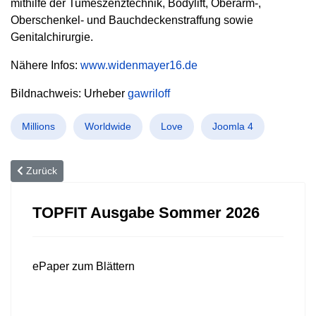
mithilfe der Tumeszenztechnik, Bodylift, Oberarm-,
Oberschenkel- und Bauchdeckenstraffung sowie
Genitalchirurgie.
Nähere Infos:
www.widenmayer16.de
Bildnachweis: Urheber
gawriloff
Millions
Worldwide
Love
Joomla 4
Vorheriger Beitrag: Nie wieder Schweißattacken!
Zurück
TOPFIT Ausgabe Sommer 2026
ePaper zum Blättern