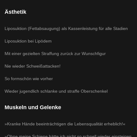
Ästhetik
Liposuktion (Fettabsaugung) als Kassenleistung für alle Stadien
Liposuktion bei Lipödem
Mit einer gezielten Straffung zurück zur Wunschfigur
Nie wieder Schweißattacken!
So formschön wie vorher
Wieder jugendlich schlanke und straffe Oberschenkel
Muskeln und Gelenke
»Kranke Hände beeinträchtigen die Lebensqualität erheblich!«
»Ohne meine Schiene hätte ich nicht so schnell wieder einsteigen